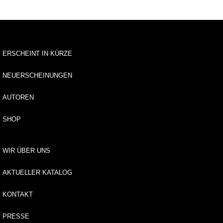
N
e
u
e
r
ERSCHEINT IN KÜRZE
s
c
h
NEUERSCHEINUNGEN
e
i
AUTOREN
n
u
SHOP
n
g
e
WIR ÜBER UNS
n
AKTUELLER KATALOG
G
e
KONTAKT
s
a
m
PRESSE