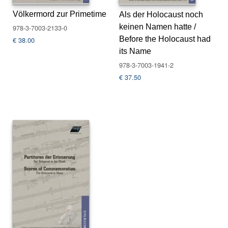
s
Völkermord zur Primetime
Als der Holocaust noch
e
keinen Namen hatte /
978-3-7003-2133-0
Before the Holocaust had
€
38.00
N
its Name
e
w
978-3-7003-1941-2
sl
€
37.50
e
tt
e
r
K
o
n
t
a
k
t
A