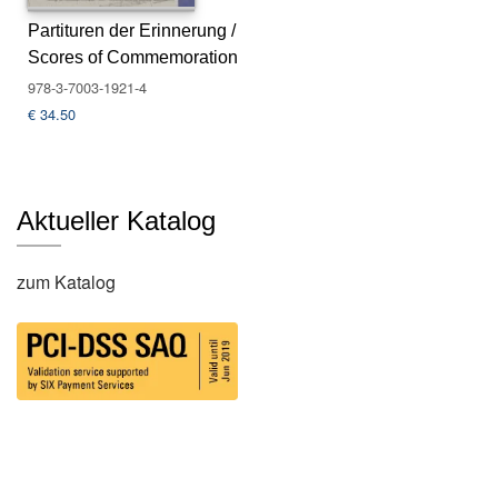
u
s
Partituren der Erinnerung /
li
Scores of Commemoration
e
978-3-7003-1921-4
f
€
34.50
e
r
u
n
g
Aktueller Katalog
A
zum Katalog
u
t
o
r*
i
n
n
e
n