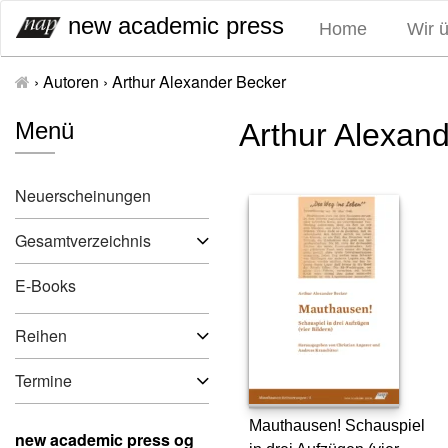
S
new academic press
Home
Wir 
k
i
›
Autoren
›
Arthur Alexander Becker
p
t
Menü
Arthur Alexan
o
c
o
Neuerscheinungen
n
t
Gesamtverzeichnis
e
n
E-Books
t
Reihen
Termine
Mauthausen! Schauspiel
new academic press og