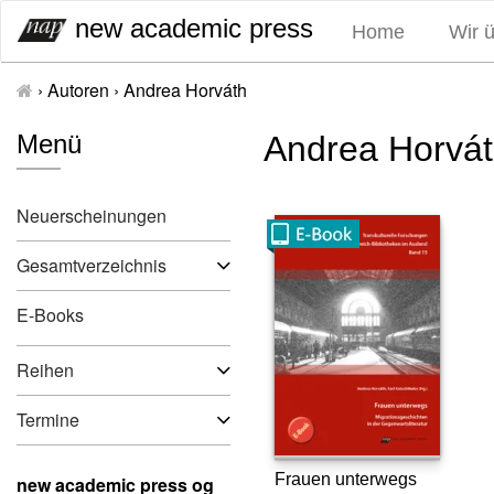
S
new academic press
Home
Wir 
k
i
›
Autoren
›
Andrea Horváth
p
t
Menü
Andrea Horvá
o
c
o
Neuerscheinungen
n
t
Gesamtverzeichnis
e
n
E-Books
t
Reihen
Termine
Frauen unterwegs
new academic press og